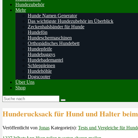
Hundezubehör
Mehr
Hunde Namen Generator
Das wichtigste Hundezubehör im Überblick
Zeckenhalsbänder für Hunde
Hundefön
Hundeschermaschinen
Orthopädisches Hundebett
Hundepfeife
Hundebuggys
Hundebademantel
Schleppleinen
Hundehöhle
Dogscooter
Über Uns
Shop
Hunderucksack für Hund und Halter beim 
Veröffentlicht von
Jonas
Kategorie(n):
Tests und Vergleiche für Hun