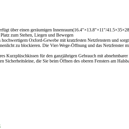
erfügt über einen geräumigen Innenraum(16.4"×13.8"×11"/41.5×35×28cm
en Platz zum Stehen, Liegen und Bewegen
 hochwertigem Oxford-Gewebe mit kratzfesten Netzfenstern und sorgt s
enlicht zu blockieren. Die Vier-Wege-Öffnung und das Netzfenster mit
res Kurzplüschkissen für den ganzjährigen Gebrauch mit abnehmbarer H
ten Sicherheitsleine, die Sie beim Öffnen des oberen Fensters am Halsb
z