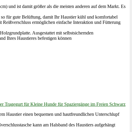
) und ist damit größer als die meisten anderen auf dem Markt. Es
o für gute Belüftung, damit Ihr Haustier kühl und komfortabel
 Reißverschluss ermöglichen einfache Interaktion und Fütterung
olzgrundplatte. Ausgestattet mit selbstsichernden
and Ihres Haustieres befestigen können
er Tragegurt für Kleine Hunde für Spaziergänge im Freien Schwarz
hrem Haustier einen bequemen und hautfreundlichen Unterschlupf
ßverschlusstasche kann am Halsband des Haustiers aufgehängt