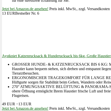
für eine stressfreie Erfahrung für Sie.
Jetzt bei Amazon.de ansehen!
Preis inkl. MwSt., zzgl. Versandkosten
13 EUR
Bestseller Nr. 6
Aystkniet Katzenrucksack & Hunderucksack bis 6kg, Große Haustier T
GROSSER HUNDE- & KATZENRUCKSACK BIS 6 KG: Mit 34 × 29 ×
Haustier kann bequem stehen, sich drehen und entspannt liege
Tierarztbesuchen.
ERGONOMISCHER TRAGEKOMFORT FÜR LANGE REISEN: Die verb
Hüftgurte sorgen für Stabilität beim Gehen, Wandern oder Rei
270° ATMUNGSAKTIVE BELÜFTUNG & PANORAMA-SICHT: Das dre
obere Öffnung ermöglicht Ihrem Haustier frische Luft und freie
Flugreisen.
49 EUR
−13 EUR
Jetzt bei Amazon.de ansehen!
Preis inkl. MwSt., zzgl. Versandkosten