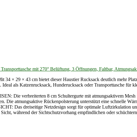
ransporttasche mit 270° Belüftung, 3 Öffnungen, Faltbar, Atmungsakt
 43 cm bietet dieser Haustier Rucksack deutlich mehr Platz als
n. Ideal als Katzenrucksack, Hunderucksack oder Transporttasche für
reiterten 8 cm Schultergurte mit atmungsaktivem Mesh reduzie
sen. Die atmungsaktive Rückenpolsterung unterstützt eine schnelle Wä
iseitige Netzdesign sorgt für optimale Luftzirkulation und red
 Sicht, während der Sichtschutzvorhang empfindlichen oder schüchternen