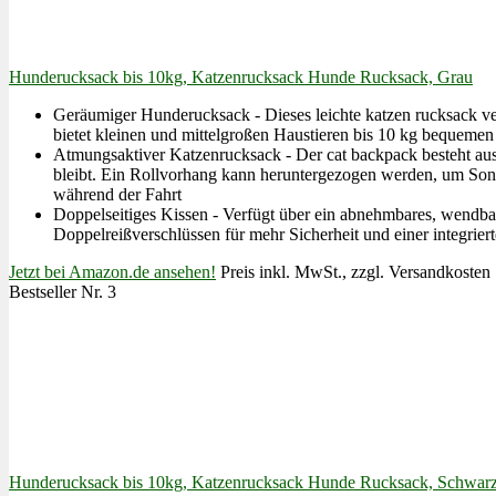
Hunderucksack bis 10kg, Katzenrucksack Hunde Rucksack, Grau
Geräumiger Hunderucksack - Dieses leichte katzen rucksack v
bietet kleinen und mittelgroßen Haustieren bis 10 kg bequem
Atmungsaktiver Katzenrucksack - Der cat backpack besteht aus
bleibt. Ein Rollvorhang kann heruntergezogen werden, um Sonn
während der Fahrt
Doppelseitiges Kissen - Verfügt über ein abnehmbares, wendba
Doppelreißverschlüssen für mehr Sicherheit und einer integrier
Jetzt bei Amazon.de ansehen!
Preis inkl. MwSt., zzgl. Versandkosten
Bestseller Nr. 3
Hunderucksack bis 10kg, Katzenrucksack Hunde Rucksack, Schwar