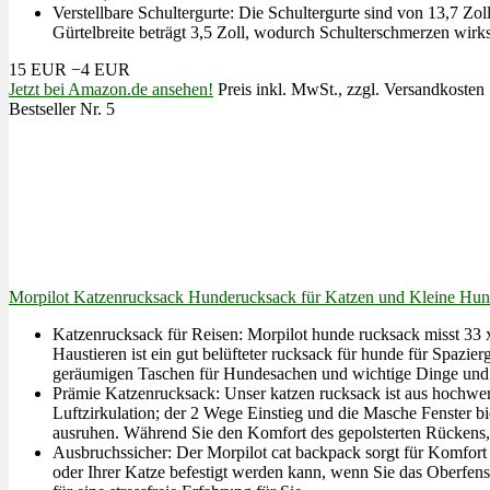
Verstellbare Schultergurte: Die Schultergurte sind von 13,7 Zo
Gürtelbreite beträgt 3,5 Zoll, wodurch Schulterschmerzen wir
15 EUR
−4 EUR
Jetzt bei Amazon.de ansehen!
Preis inkl. MwSt., zzgl. Versandkosten
Bestseller Nr. 5
Morpilot Katzenrucksack Hunderucksack für Katzen und Kleine Hunde
Katzenrucksack für Reisen: Morpilot hunde rucksack misst 33
Haustieren ist ein gut belüfteter rucksack für hunde für Spazi
geräumigen Taschen für Hundesachen und wichtige Dinge un
Prämie Katzenrucksack: Unser katzen rucksack ist aus hochwer
Luftzirkulation; der 2 Wege Einstieg und die Masche Fenster b
ausruhen. Während Sie den Komfort des gepolsterten Rückens, 
Ausbruchssicher: Der Morpilot cat backpack sorgt für Komfort 
oder Ihrer Katze befestigt werden kann, wenn Sie das Oberfens