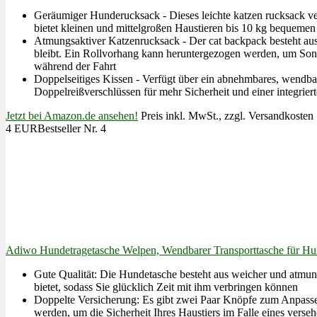
Geräumiger Hunderucksack - Dieses leichte katzen rucksack v
bietet kleinen und mittelgroßen Haustieren bis 10 kg bequem
Atmungsaktiver Katzenrucksack - Der cat backpack besteht aus
bleibt. Ein Rollvorhang kann heruntergezogen werden, um Sonn
während der Fahrt
Doppelseitiges Kissen - Verfügt über ein abnehmbares, wendba
Doppelreißverschlüssen für mehr Sicherheit und einer integrier
Jetzt bei Amazon.de ansehen!
Preis inkl. MwSt., zzgl. Versandkosten
4 EUR
Bestseller Nr. 4
Adiwo Hundetragetasche Welpen, Wendbarer Transporttasche für Hund
Gute Qualität: Die Hundetasche besteht aus weicher und atmun
bietet, sodass Sie glücklich Zeit mit ihm verbringen können
Doppelte Versicherung: Es gibt zwei Paar Knöpfe zum Anpasse
werden, um die Sicherheit Ihres Haustiers im Falle eines verse