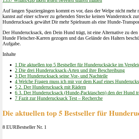
1337
WhatsApp
liken
teilen
tweeten
sharen
mailen
Auf langen Spaziergängen kommt es vor, dass der Welpe nicht mehr mi
kannst auf einer schwer zu gehenden Strecke keinen Wanderstock zur H
Hunderucksack gewährt Dir mehr Spielraum als eine Hunde-Transportt
Der Hunderucksack, den Dein Hund trägt, ist eine Alternative zu den
Hunde Fleischer-Karren gezogen und das Gelände des Halters beschü
Aufgabe.
Inhalte
1
Die aktuellen top 5 Bestseller für Hunderucksäcke im Verglei
2
Die drei Hunderucksack-Arten und ihre Beschreibung
3
Der Hunderucksack seine Vor- und Nachteile
4
Welche Fragen muss ich mir vor dem Kauf eines Hunderucksa
5
2. Der Hunderucksack mit Rädern
6
3. Der Hunderucksack (Hunde-Packtaschen) den der Hund tr
7
Fazit zur Hunderucksack Test – Recherche
Die aktuellen top 5 Bestseller für Hunderu
8 EUR
Bestseller Nr. 1