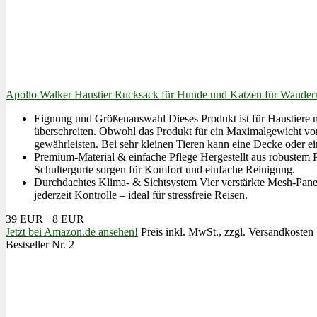
Apollo Walker Haustier Rucksack für Hunde und Katzen für Wande
Eignung und Größenauswahl Dieses Produkt ist für Haustiere m
überschreiten. Obwohl das Produkt für ein Maximalgewicht von
gewährleisten. Bei sehr kleinen Tieren kann eine Decke oder ei
Premium-Material & einfache Pflege Hergestellt aus robustem Po
Schultergurte sorgen für Komfort und einfache Reinigung.
Durchdachtes Klima- & Sichtsystem Vier verstärkte Mesh-Paneel
jederzeit Kontrolle – ideal für stressfreie Reisen.
39 EUR
−8 EUR
Jetzt bei Amazon.de ansehen!
Preis inkl. MwSt., zzgl. Versandkosten
Bestseller Nr. 2