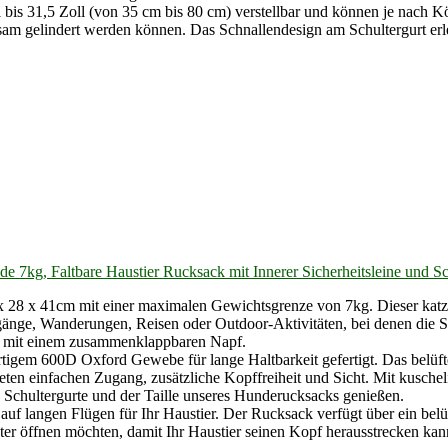
ll bis 31,5 Zoll (von 35 cm bis 80 cm) verstellbar und können je nach
ksam gelindert werden können. Das Schnallendesign am Schultergurt erl
 7kg, Faltbare Haustier Rucksack mit Innerer Sicherheitsleine und S
 x 28 x 41cm mit einer maximalen Gewichtsgrenze von 7kg. Dieser katz
ergänge, Wanderungen, Reisen oder Outdoor-Aktivitäten, bei denen die Si
d mit einem zusammenklappbaren Napf.
tigem 600D Oxford Gewebe für lange Haltbarkeit gefertigt. Das belüft
ieten einfachen Zugang, zusätzliche Kopffreiheit und Sicht. Mit kusch
Schultergurte und der Taille unseres Hunderucksacks genießen.
auf langen Flügen für Ihr Haustier. Der Rucksack verfügt über ein bel
ter öffnen möchten, damit Ihr Haustier seinen Kopf herausstrecken kan