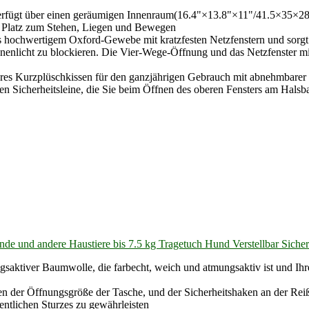
erfügt über einen geräumigen Innenraum(16.4"×13.8"×11"/41.5×35×28cm
en Platz zum Stehen, Liegen und Bewegen
 hochwertigem Oxford-Gewebe mit kratzfesten Netzfenstern und sorgt s
enlicht zu blockieren. Die Vier-Wege-Öffnung und das Netzfenster mit
res Kurzplüschkissen für den ganzjährigen Gebrauch mit abnehmbarer H
ten Sicherheitsleine, die Sie beim Öffnen des oberen Fensters am Halsb
e und andere Haustiere bis 7.5 kg Tragetuch Hund Verstellbar Sicher
gsaktiver Baumwolle, die farbecht, weich und atmungsaktiv ist und I
n der Öffnungsgröße der Tasche, und der Sicherheitshaken an der Rei
hentlichen Sturzes zu gewährleisten