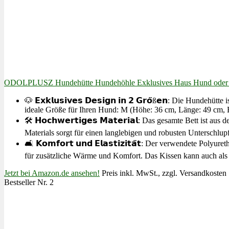
ODOLPLUSZ Hundehütte Hundehöhle Exklusives Haus Hund oder Ka
🐶 𝗘𝘅𝗸𝗹𝘂𝘀𝗶𝘃𝗲𝘀 𝗗𝗲𝘀𝗶𝗴𝗻 𝗶𝗻 𝟮 𝗚𝗿𝗼̈ß𝗲𝗻: Die Hu
ideale Größe für Ihren Hund: M (Höhe: 36 cm, Länge: 49 cm, B
🛠️ 𝗛𝗼𝗰𝗵𝘄𝗲𝗿𝘁𝗶𝗴𝗲𝘀 𝗠𝗮𝘁𝗲𝗿𝗶𝗮𝗹: Das gesamte Bett i
Materials sorgt für einen langlebigen und robusten Unterschlupf
🛋️ 𝗞𝗼𝗺𝗳𝗼𝗿𝘁 𝘂𝗻𝗱 𝗘𝗹𝗮𝘀𝘁𝗶𝘇𝗶𝘁𝗮̈𝘁: Der verwendete 
für zusätzliche Wärme und Komfort. Das Kissen kann auch als
Jetzt bei Amazon.de ansehen!
Preis inkl. MwSt., zzgl. Versandkosten
Bestseller Nr. 2