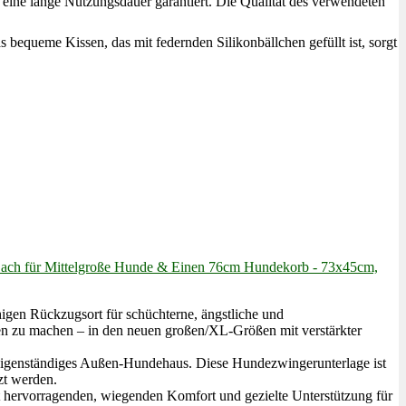
t und eine lange Nutzungsdauer garantiert. Die Qualität des verwendeten
. Das bequeme Kissen, das mit federnden Silikonbällchen gefüllt ist, sorgt
 Dach für Mittelgroße Hunde & Einen 76cm Hundekorb - 73x45cm,
igen Rückzugsort für schüchterne, ängstliche und
en zu machen – in den neuen großen/XL-Größen mit verstärkter
 eigenständiges Außen-Hundehaus. Diese Hundezwingerunterlage ist
zt werden.
t hervorragenden, wiegenden Komfort und gezielte Unterstützung für