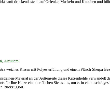
rkt sanft druckentlastend auf Gelenke, Muskeln und Knochen und hil
en, 44x44cm
xtra weiches Kissen mit Polyesterfüllung und einem Plüsch-Sherpa-Bezug
unstleinen-Material an der Außenseite dieses Katzenhöhle verwandelt d
orts für Ihre Katze ein oder flachen Sie es aus, um es in ein kuscheli
hen Rückzugsort.