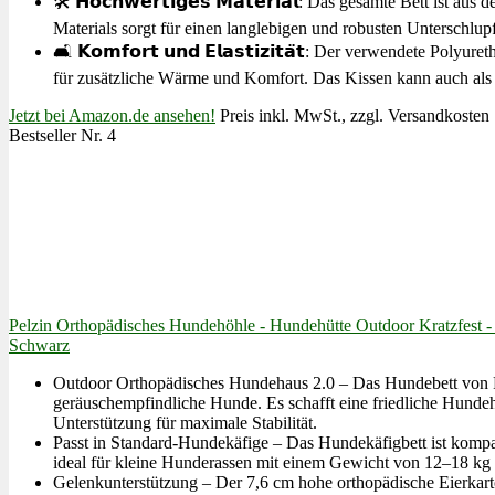
🛠️ 𝗛𝗼𝗰𝗵𝘄𝗲𝗿𝘁𝗶𝗴𝗲𝘀 𝗠𝗮𝘁𝗲𝗿𝗶𝗮𝗹: Das gesamte Bett i
Materials sorgt für einen langlebigen und robusten Unterschlupf
🛋️ 𝗞𝗼𝗺𝗳𝗼𝗿𝘁 𝘂𝗻𝗱 𝗘𝗹𝗮𝘀𝘁𝗶𝘇𝗶𝘁𝗮̈𝘁: Der verwendete 
für zusätzliche Wärme und Komfort. Das Kissen kann auch als
Jetzt bei Amazon.de ansehen!
Preis inkl. MwSt., zzgl. Versandkosten
Bestseller Nr. 4
Pelzin Orthopädisches Hundehöhle - Hundehütte Outdoor Kratzfest
Schwarz
Outdoor Orthopädisches Hundehaus 2.0 – Das Hundebett von Pel
geräuschempfindliche Hunde. Es schafft eine friedliche Hund
Unterstützung für maximale Stabilität.
Passt in Standard-Hundekäfige – Das Hundekäfigbett ist komp
ideal für kleine Hunderassen mit einem Gewicht von 12–18 kg 
Gelenkunterstützung – Der 7,6 cm hohe orthopädische Eierkart