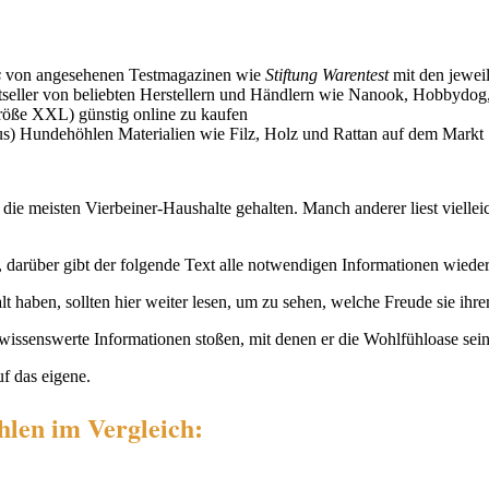
s
von angesehenen Testmagazinen wie
Stiftung Warentest
mit den jewei
seller von beliebten Herstellern und Händlern wie Nanook, Hobbydog, 
röße XXL) günstig online zu kaufen
us) Hundehöhlen Materialien wie Filz, Holz und Rattan auf dem Markt
ie meisten Vierbeiner-Haushalte gehalten. Manch anderer liest vielle
darüber gibt der folgende Text alle notwendigen Informationen wieder
lt haben, sollten hier weiter lesen, um zu sehen, welche Freude sie ih
wissenswerte Informationen stoßen, mit denen er die Wohlfühloase sein
f das eigene.
hlen im Vergleich: