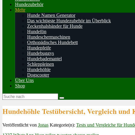
Hundezubehör
Mehr
Hunde Namen Generator
Das wichtigste Hundezubehör im Überblick
Zeckenhalsbänder für Hunde
Hundefön
Hundeschermaschinen
Orthopädisches Hundebett
Hundepfeife
Hundebuggys
Hundebademantel
Schleppleinen
Hundehöhle
Dogscooter
Über Uns
Shop
Hundehöhle Testübersicht, Vergleich und
Veröffentlicht von
Jonas
Kategorie(n):
Tests und Vergleiche für Hun