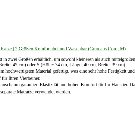
tze | 2 Größen Komfortabel und Waschbar (Grau aus Cord, M)
ndehütte ist in zwei Größen erhältlich, um sowohl kleineren als auch mitte
reite: 45 cm) oder S (Höhe: 34 cm, Länge: 40 cm, Breite: 39 cm).
st aus dem hochwertigsten Material gefertigt, was eine sehr hohe Festigkei
 für Ihren Vierbeiner.
Polyurethanschaum garantiert Elastizität und hohen Komfort für Ihr Haustier
 separate Matratze verwendet werden.