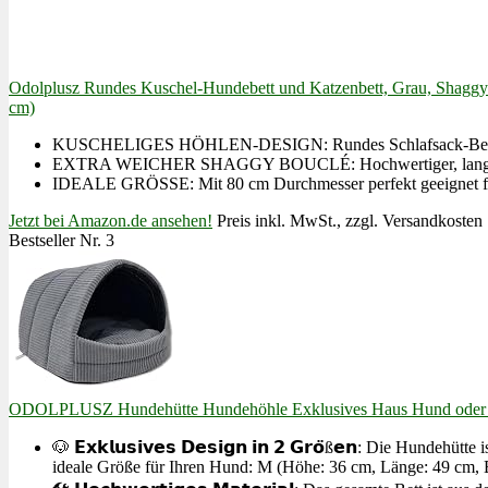
Odolplusz Rundes Kuschel-Hundebett und Katzenbett, Grau, Shaggy 
cm)
KUSCHELIGES HÖHLEN-DESIGN: Rundes Schlafsack-Bett mit um
EXTRA WEICHER SHAGGY BOUCLÉ: Hochwertiger, langhaariger 
IDEALE GRÖSSE: Mit 80 cm Durchmesser perfekt geeignet für
Jetzt bei Amazon.de ansehen!
Preis inkl. MwSt., zzgl. Versandkosten
Bestseller Nr. 3
ODOLPLUSZ Hundehütte Hundehöhle Exklusives Haus Hund oder Ka
🐶 𝗘𝘅𝗸𝗹𝘂𝘀𝗶𝘃𝗲𝘀 𝗗𝗲𝘀𝗶𝗴𝗻 𝗶𝗻 𝟮 𝗚𝗿𝗼̈ß𝗲𝗻: Die Hu
ideale Größe für Ihren Hund: M (Höhe: 36 cm, Länge: 49 cm, B