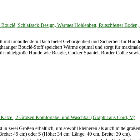
Bouclé, Schlafsack-Design, Warmes Höhlenbett, Rutschfester Boden,
hüllendem Dach bietet Geborgenheit und Sicherheit für Hunde und
Bouclé-Stoff speichert Wärme optimal und sorgt für maximalen K
 mittelgroße Hunde wie Beagle, Cocker Spaniel, Border Collie sowi
tze | 2 Größen Komfortabel und Waschbar (Graphit aus Cord, M)
ndehütte ist in zwei Größen erhältlich, um sowohl kleineren als auch mitte
reite: 45 cm) oder S (Höhe: 34 cm, Länge: 40 cm, Breite: 39 cm).