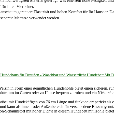
st aus dem hochwertigsten Material gefertigt, was eine sehr hohe Festigkei
 für Ihren Vierbeiner.
Polyurethanschaum garantiert Elastizität und hohen Komfort für Ihr Haustier
 separate Matratze verwendet werden.
 - Hundehaus für Draußen - Waschbar und Wasserdicht Hundebett Mit
zin in Form einer gemütlichen Hundehöhle bietet einen sicheren, ruh
ehütte, um im Garten oder zu Hause bequem zu ruhen und ein Nickerch
atibel mit Hundekäfigen von 76 cm Länge und funktioniert perfekt als
und kann als Innen- oder Außenbereich für verschiedene Rassen genut
on-Schaumstoff mit hoher Dichte in diesem Hundebett mit Höhle biete