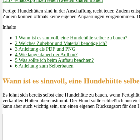
1337
WhatsApp
liken
teilen
tweeten
sharen
mailen
Fertige Hundehütten sind in der Anschaffung recht teuer. Zudem entsp
Zudem können oftmals keine eigenen Anpassungen vorgenommen. Die A
Inhalte
1
Wann ist es sinnvoll, eine Hundehütte selber zu bauen?
2
Welches Zubehör und Material benötige ich?
3
Anleitung als PDF und PNG
4
Wie lange dauert der Aufbau?
5
Was sollte ich beim Aufbau beachten?
6
Anleitung zum Selberbauen
Wann ist es sinnvoll, eine Hundehütte selb
Es lohnt sich bereits selbst eine Hundehütte zu bauen, wenn Fertigh
verkauften Hütten übereinstimmt. Der Hund sollte schließlich ausrei
kann aber auch wichtig sein, um einen eigenen Rückzugsort für den Hu