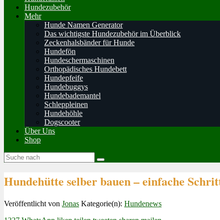
Hundezubehör
Mehr
Hunde Namen Generator
Das wichtigste Hundezubehör im Überblick
Zeckenhalsbänder für Hunde
Hundefön
Hundeschermaschinen
Orthopädisches Hundebett
Hundepfeife
Hundebuggys
Hundebademantel
Schleppleinen
Hundehöhle
Dogscooter
Über Uns
Shop
Hundehütte selber bauen – einfache Schritt
Veröffentlicht von
Jonas
Kategorie(n):
Hundenews