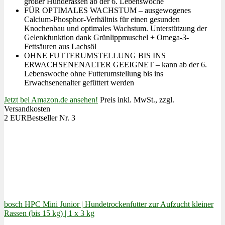
großer Hunderassen ab der 6. Lebenswoche
FÜR OPTIMALES WACHSTUM – ausgewogenes
Calcium-Phosphor-Verhältnis für einen gesunden
Knochenbau und optimales Wachstum. Unterstützung der
Gelenkfunktion dank Grünlippmuschel + Omega-3-
Fettsäuren aus Lachsöl
OHNE FUTTERUMSTELLUNG BIS INS
ERWACHSENENALTER GEEIGNET – kann ab der 6.
Lebenswoche ohne Futterumstellung bis ins
Erwachsenenalter gefüttert werden
Jetzt bei Amazon.de ansehen!
Preis inkl. MwSt., zzgl.
Versandkosten
2 EUR
Bestseller Nr. 3
bosch HPC Mini Junior | Hundetrockenfutter zur Aufzucht kleiner
Rassen (bis 15 kg) | 1 x 3 kg