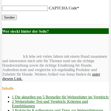
CAPTCHA Code
*
Wer steckt hinter der Seite?
Ich lebe seit vielen Jahren mit einem Hund zusammen
und interessiere mich sehr für Themen rund um die richtige
Hundeerziehung sowie die richtige Ernährung für Hunde.
Außerdem teste und vergleiche ich regelmäßig Produkte und
Zubehör für Hunde. Weitere Artikel von Jonas findest du
unter
diesem Link.
Inhalte
1
Die aktuellen top 5 Bestseller für Welpenfutter im Vergleich:
2
Welpenfutter Test und Vergleich: Kriterien und
Empfehlungen
3
Praktische Kaufberatung und Tipps zur Welpenfütterung