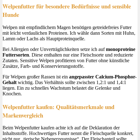
Welpenfutter für besondere Bedürfnisse und sensible
Hunde
Welpen mit empfindlichem Magen benötigen getreidefreies Futter
mit leicht verdaulichen Proteinen. Ich wähle dann Sorten mit Huhn,
Lamm oder Lachs als Hauptproteinquelle.
Bei Allergien oder Unverträglichkeiten setze ich auf
monoproteine
Futtersorten
. Diese enthalten nur eine Fleischsorte und reduzierte
Zutaten. Sensitive Welpen profitieren von Futter ohne künstliche
Zusätze, Farb- und Konservierungsstoffe.
Für Welpen großer Rassen ist ein
angepasster Calcium-Phosphor-
Gehalt
wichtig. Das Verhältnis sollte zwischen 1,2:1 und 1,4:1
liegen. Ein zu schnelles Wachstum belastet die Gelenke und
Knochen.
Welpenfutter kaufen: Qualitätsmerkmale und
Markenvergleich
Beim Welpenfutter kaufen achte ich auf die Deklaration der
Inhaltsstoffe. Hochwertiges Futter nennt die Fleischquelle konkret,
nicht nur „tierische Nebenerzeugnisse“. Der Fleischanteil sollte