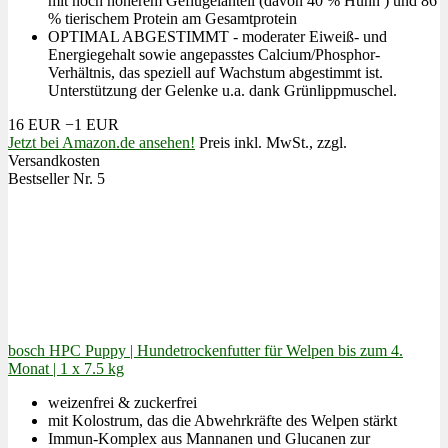
mit noch höherem Geflügelanteil (davon 40 % Huhn ) und 86
% tierischem Protein am Gesamtprotein
OPTIMAL ABGESTIMMT - moderater Eiweiß- und
Energiegehalt sowie angepasstes Calcium/Phosphor-
Verhältnis, das speziell auf Wachstum abgestimmt ist.
Unterstützung der Gelenke u.a. dank Grünlippmuschel.
16 EUR
−1 EUR
Jetzt bei Amazon.de ansehen!
Preis inkl. MwSt., zzgl.
Versandkosten
Bestseller Nr. 5
bosch HPC Puppy | Hundetrockenfutter für Welpen bis zum 4.
Monat | 1 x 7.5 kg
weizenfrei & zuckerfrei
mit Kolostrum, das die Abwehrkräfte des Welpen stärkt
Immun-Komplex aus Mannanen und Glucanen zur