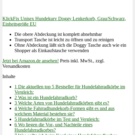
KlickFix Unisex Hundekurv Doggy Lenkerkorb, Grau/Schwarz,
Einheitsgröße EU
Die obere Abdeckung ist komplett abnehmbar
Transport Tasche ist leicht zu öffnen und zu reinigen
Ohne Abdeckung läßt sich die Doggy Tasche auch wie ein
Shopper als Einkaufstasche verwenden
Jetzt bei Amazon.de ansehen!
Preis inkl. MwSt., zzgl.
Versandkosten
Inhalte
1
Die aktuellen top 5 Bestseller für Hundefahrradkörbe im
Vergleich:
2
Was ist ein Hundefahrradkorb?
3
Welche Arten von Hundefahrradkörben gibt es?
4
Welche Fahrradhundekorb-Formen gibt es und aus
welchem Material bestehen sie?
5
Hundefahrradkörbe im Test und Vergleich:
6
Wo liegen die Vor- und Nachteile eines
Hundefahrradkorbes?