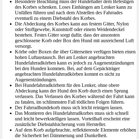
Besondere Beachtung muss der Hundehalter dem Befestigen
des Korbes schenken. Loses Einhängen am Lenker kann zu
Unfällen führen und nach dem Abstellen des Fahrrades
eventuell zu einem Diebstahl des Korbes.
Die Abdeckung des Korbes kann aus festem Gitter, Nylon
oder Stoffgewebe, Kunststoff oder einem Weidendeckel
bestehen. Festes Gitter sorgt dafür, dass der ansonsten
geschlossene Korb oder Box den Hund mit ausreichend Luft
versorgt.
Körbe oder Boxen die über Gitterseiten verfügen bieten einen
hohen Luftaustausch. Bei am Lenker angebrachten
Hundefahrradkörben kann es jedoch zu Augenentzündungen
bei den Hunden kommen. Bei, auf dem Gepäckträger
angebrachten Hundefahrradkörben kommt es nicht zu
Augenentzündungen.
Bei Hundefahrradkörbem für den Lenker, ohne obere
Abdeckung kann der Hund den Korb durch einen Sprung
verlassen. Das Verlassen des Korbes während der Fahrt kann
zu fatalen, im schlimmsten Fall tödlichen Folgen führen.
Der Fahrradhundekorb muss sich leicht reinigen lassen.
Das Montieren des Hundefahrradkorbes muss sich schnell
und leicht bewerkstelligen lassen. Vorteilhaft erscheint eine
zusätzliche Diebstahlsicherung vom Hersteller.
Auf dem Korb aufgebrachte, reflektierende Elemente erhöhen
die Sicherheit bei Dämmerung und Dunkelheit.