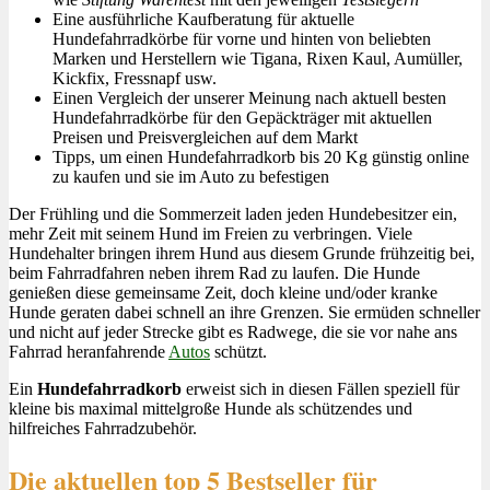
Eine ausführliche Kaufberatung für aktuelle
Hundefahrradkörbe für vorne und hinten von beliebten
Marken und Herstellern wie Tigana, Rixen Kaul, Aumüller,
Kickfix, Fressnapf usw.
Einen Vergleich der unserer Meinung nach aktuell besten
Hundefahrradkörbe für den Gepäckträger mit aktuellen
Preisen und Preisvergleichen auf dem Markt
Tipps, um einen Hundefahrradkorb bis 20 Kg günstig online
zu kaufen und sie im Auto zu befestigen
Der Frühling und die Sommerzeit laden jeden Hundebesitzer ein,
mehr Zeit mit seinem Hund im Freien zu verbringen. Viele
Hundehalter bringen ihrem Hund aus diesem Grunde frühzeitig bei,
beim Fahrradfahren neben ihrem Rad zu laufen. Die Hunde
genießen diese gemeinsame Zeit, doch kleine und/oder kranke
Hunde geraten dabei schnell an ihre Grenzen. Sie ermüden schneller
und nicht auf jeder Strecke gibt es Radwege, die sie vor nahe ans
Fahrrad heranfahrende
Autos
schützt.
Ein
Hundefahrradkorb
erweist sich in diesen Fällen speziell für
kleine bis maximal mittelgroße Hunde als schützendes und
hilfreiches Fahrradzubehör.
Die aktuellen top 5 Bestseller für