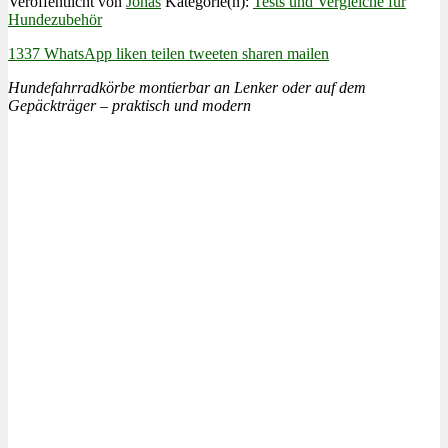
Veröffentlicht von
Jonas
Kategorie(n):
Tests und Vergleiche für
Hundezubehör
1337
WhatsApp
liken
teilen
tweeten
sharen
mailen
Hundefahrradkörbe montierbar an Lenker oder auf dem
Gepäckträger – praktisch und modern