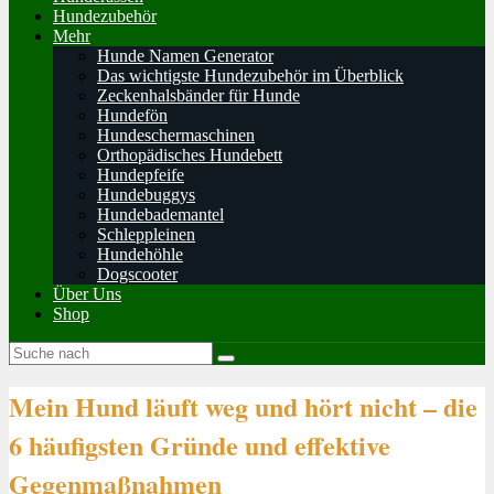
Hundezubehör
Mehr
Hunde Namen Generator
Das wichtigste Hundezubehör im Überblick
Zeckenhalsbänder für Hunde
Hundefön
Hundeschermaschinen
Orthopädisches Hundebett
Hundepfeife
Hundebuggys
Hundebademantel
Schleppleinen
Hundehöhle
Dogscooter
Über Uns
Shop
Mein Hund läuft weg und hört nicht – die
6 häufigsten Gründe und effektive
Gegenmaßnahmen