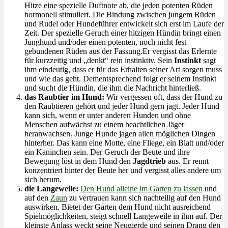
Hitze eine spezielle Duftnote ab, die jeden potenten Rüden
hormonell stimuliert. Die Bindung zwischen jungem Rüden
und Rudel oder Hundeführer entwickelt sich erst im Laufe der
Zeit. Der spezielle Geruch einer hitzigen Hündin bringt einen
Junghund und/oder einen potenten, noch nicht fest
gebundenen Rüden aus der Fassung.Er vergisst das Erlernte
für kurzzeitig und „denkt“ rein instinktiv. Sein
Instinkt
sagt
ihm eindeutig, dass er für das Erhalten seiner Art sorgen muss
und wie das geht. Dementsprechend folgt er seinem Instinkt
und sucht die Hündin, die ihm die Nachricht hinterließ.
das Raubtier im Hund:
Wir vergessen oft, dass der Hund zu
den Raubtieren gehört und jeder Hund gern jagt. Jeder Hund
kann sich, wenn er unter anderen Hunden und ohne
Menschen aufwächst zu einem beachtlichen Jäger
heranwachsen. Junge Hunde jagen allen möglichen Dingen
hinterher. Das kann eine Motte, eine Fliege, ein Blatt und/oder
ein Kaninchen sein. Der Geruch der Beute und ihre
Bewegung löst in dem Hund den
Jagdtrieb
aus. Er rennt
konzentriert hinter der Beute her und vergisst alles andere um
sich herum.
die Langeweile:
Den Hund alleine im Garten zu lassen
und
auf den
Zaun
zu vertrauen kann sich nachteilig auf den Hund
auswirken. Bietet der Garten dem Hund nicht ausreichend
Spielmöglichkeiten, steigt schnell Langeweile in ihm auf. Der
kleinste Anlass weckt seine Neugierde und seinen Drang den