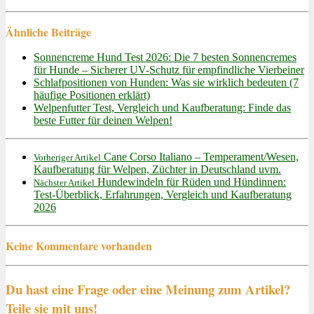
Ähnliche Beiträge
Sonnencreme Hund Test 2026: Die 7 besten Sonnencremes
für Hunde – Sicherer UV-Schutz für empfindliche Vierbeiner
Schlafpositionen von Hunden: Was sie wirklich bedeuten (7
häufige Positionen erklärt)
Welpenfutter Test, Vergleich und Kaufberatung: Finde das
beste Futter für deinen Welpen!
Cane Corso Italiano – Temperament/Wesen,
Vorheriger Artikel
Kaufberatung für Welpen, Züchter in Deutschland uvm.
Hundewindeln für Rüden und Hündinnen:
Nächster Artikel
Test-Überblick, Erfahrungen, Vergleich und Kaufberatung
2026
Keine Kommentare vorhanden
Du hast eine Frage oder eine Meinung zum Artikel?
Teile sie mit uns!