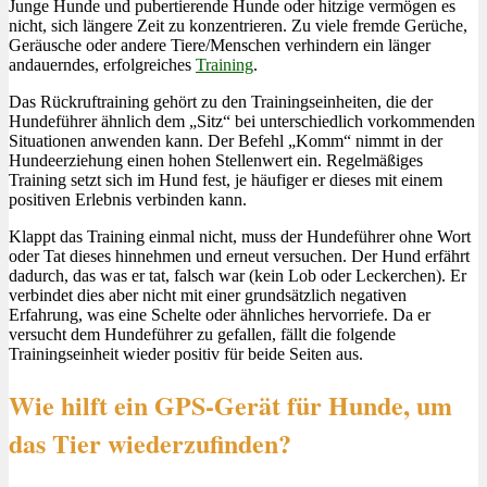
Junge Hunde und pubertierende Hunde oder hitzige vermögen es
nicht, sich längere Zeit zu konzentrieren. Zu viele fremde Gerüche,
Geräusche oder andere Tiere/Menschen verhindern ein länger
andauerndes, erfolgreiches
Training
.
Das Rückruftraining gehört zu den Trainingseinheiten, die der
Hundeführer ähnlich dem „Sitz“ bei unterschiedlich vorkommenden
Situationen anwenden kann. Der Befehl „Komm“ nimmt in der
Hundeerziehung einen hohen Stellenwert ein. Regelmäßiges
Training setzt sich im Hund fest, je häufiger er dieses mit einem
positiven Erlebnis verbinden kann.
Klappt das Training einmal nicht, muss der Hundeführer ohne Wort
oder Tat dieses hinnehmen und erneut versuchen. Der Hund erfährt
dadurch, das was er tat, falsch war (kein Lob oder Leckerchen). Er
verbindet dies aber nicht mit einer grundsätzlich negativen
Erfahrung, was eine Schelte oder ähnliches hervorriefe. Da er
versucht dem Hundeführer zu gefallen, fällt die folgende
Trainingseinheit wieder positiv für beide Seiten aus.
Wie hilft ein GPS-Gerät für Hunde, um
das Tier wiederzufinden?