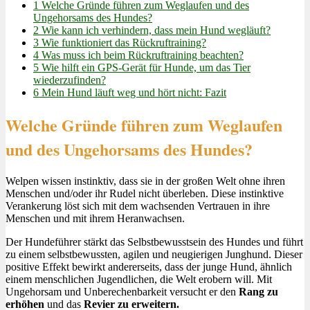
1
Welche Gründe führen zum Weglaufen und des
Ungehorsams des Hundes?
2
Wie kann ich verhindern, dass mein Hund wegläuft?
3
Wie funktioniert das Rückruftraining?
4
Was muss ich beim Rückruftraining beachten?
5
Wie hilft ein GPS-Gerät für Hunde, um das Tier
wiederzufinden?
6
Mein Hund läuft weg und hört nicht: Fazit
Welche Gründe führen zum Weglaufen
und des Ungehorsams des Hundes?
Welpen wissen instinktiv, dass sie in der großen Welt ohne ihren
Menschen und/oder ihr Rudel nicht überleben. Diese instinktive
Verankerung löst sich mit dem wachsenden Vertrauen in ihre
Menschen und mit ihrem Heranwachsen.
Der Hundeführer stärkt das Selbstbewusstsein des Hundes und führt
zu einem selbstbewussten, agilen und neugierigen Junghund. Dieser
positive Effekt bewirkt andererseits, dass der junge Hund, ähnlich
einem menschlichen Jugendlichen, die Welt erobern will. Mit
Ungehorsam und Unberechenbarkeit versucht er den
Rang zu
erhöhen
und das
Revier zu erweitern.